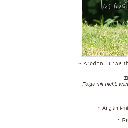
~ Arodon Turwaith
Z
"
Folge mir nicht, wenn
~ Anglán i-mi
~ Ra